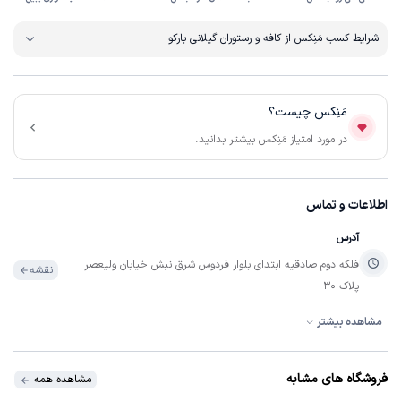
شرایط کسب مَنِکس از کافه و رستوران گیلانی بارکو
مَنِکس چیست؟
در مورد امتیاز مَنِکس بیشتر بدانید.
اطلاعات و تماس
آدرس
فلکه دوم صادقیه ابتدای بلوار فردوس شرق نبش خیابان ولیعصر
نقشه
پلاک 30
مشاهده بیشتر
تلفن
تماس
02144060106
فروشگاه های مشابه
مشاهده همه
ساعات فعالیت