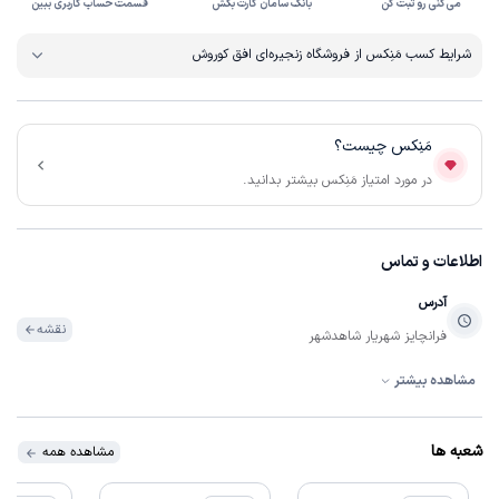
می‌کنی رو ثبت کن
بانک سامان کارت بکش
قسمت حساب کاربری ببین
شرایط کسب مَنِکس از فروشگاه زنجیره‌ای افق کوروش
مَنِکس چیست؟
در مورد امتیاز مَنِکس بیشتر بدانید.
اطلاعات و تماس
آدرس
نقشه
فرانچايز شهريار شاهدشهر
مشاهده بیشتر
تلفن
تماس
0211572
شعبه ها
مشاهده همه
ساعات فعالیت
07:00:00 تا 22:30:00
همه روزه