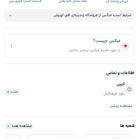
می‌کنی رو ثبت کن
بانک سامان کارت بکش
قسمت حساب کاربری ببین
شرایط کسب مَنِکس از فروشگاه زنجیره‌ای افق کوروش
مَنِکس چیست؟
در مورد امتیاز مَنِکس بیشتر بدانید.
اطلاعات و تماس
آدرس
نقشه
بلوار فرهنگیان
مشاهده بیشتر
تلفن
تماس
0211572
شعبه ها
مشاهده همه
ساعات فعالیت
07:00:00 تا 22:30:00
همه روزه