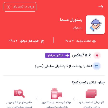
ورود یا ثبت‌نام
رستوران مسما
رستوران
تعداد بازدید:
+ 2000
خرید های موفق:
+ 3900
5.6 ٪
مَنِکس
مَنِکس بیشتر
فقط با پرداخت از کارت‌خوان سامان (سپ)
چطور مَنِکس کسب کنم؟
کارت بانکی که باهاش خرید
موقع خرید، حتما از دستگاه پوز
منکس‌های در انتظارت رو در
می‌کنی رو ثبت کن
بانک سامان کارت بکش
قسمت حساب کاربری ببین