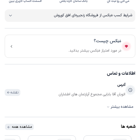
می‌کنی رو ثبت کن
بانک سامان کارت بکش
قسمت حساب کاربری ببین
شرایط کسب مَنِکس از فروشگاه زنجیره‌ای افق کوروش
مَنِکس چیست؟
در مورد امتیاز مَنِکس بیشتر بدانید.
اطلاعات و تماس
آدرس
نقشه
اتوبان آقا بابایی مجموع آپارتمان های اطشاران
مشاهده بیشتر
تلفن
تماس
03135276100
شعبه ها
مشاهده همه
ساعات فعالیت
07:00:00 تا 22:30:00
همه روزه