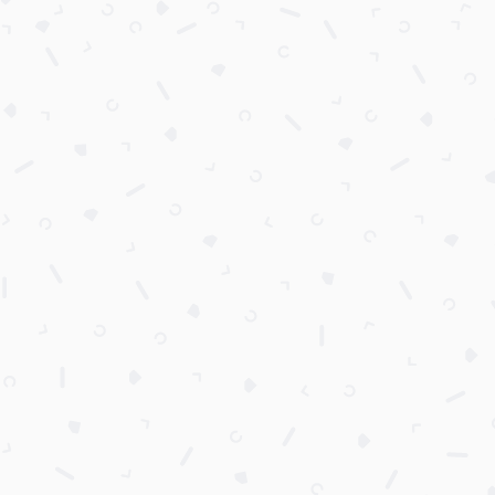
سایر ابزارهای معرفی شده از سوی بامَن به معنی پذیرش هرگونه تغییر است.
کلیه اصول و رویه‌های بامن منطبق بر قوانین زیر است:
قوانین جمهوری اسلامی ایران
قانون تجارت الکترونیک
قانون حمایت از حقوق مصرف‌کننده
تعریف مشتری یا کاربر
مشتری یا کاربر به شخصی گفته می‌شود که اطلاعات کاربری خود را در فرم ثبت‌نام اولیه
در اپلیکیشن، سایت و یا سایر صفحات فرود (ایجاد شده توسط بامَن یا سایر شرکای
تجاری بامَن) درج کرده و یا اطلاعاتش توسط شرکای تجاری در اختیار بامَن قرار داده
شده است.
قوانین کاربری
بامَن می‌تواند در هر زمان که فعالیت کاربر را نامطلوب تشخیص دهد، نصبت به کم
کردن مَنِکس‌های حاصل از فعالیت‌های نامطلوب کاربر و یا تعلیق حساب کاربری اقدام
نماید. موارد نامطلوب شامل و نه محدود به مواردی است که باعث آسیب به پلتفرم یا